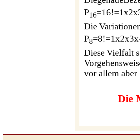
P
=16!=1x2x3
16
Die Variatione
P
=8!=1x2x3x
8
Diese Vielfalt
Vorgehensweise
vor allem aber 
Die Meister
Wir wün