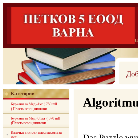
Н
Доб
Категории
Algoritmu
Буркани за Мед -1кг ( 750 mll
).Пластмасови,винтови.
Буркани за Мед -0.5кг ( 370 mll
Bulga
)Пластмасови,винтови.
Капачки винтови пластмасови за
Das Puzzle wur
мед