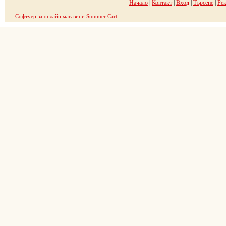
Начало
|
Контакт
|
Вход
|
Търсене
|
Ре
Софтуер за онлайн магазини Summer Cart