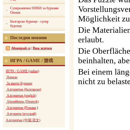
Vorstellungsve
Суперкапачки НИКИ за буркани
Омния
Möglichkeit zu
Българско буренце - супер
буренце
Die Materialie
erlaubt.
Последни новини
Абонирай се
|
Виж всички
Die Oberfläche
beinhalten, ab
ИГРА / GAME / 游戏
Bei einem länge
ИГРА / GAME (online)
Начало
nicht zu belast
За името Буренце
Алгоритъм (български)
Алгоритъм (englich)
Algorithmus (Deutsch)
Алгоритъм (Романа
)
S
Алгоритм (русский)
Алгоритъм (中国 语文)