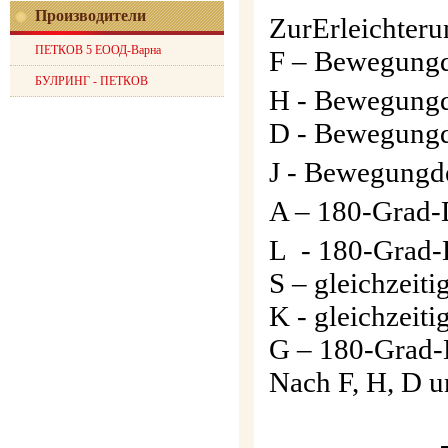
Производители
ZurErleichter
ПЕТКОВ 5 ЕООД-Варна
F – Bewegungd
БУЛРИНГ - ПЕТКОВ
H - Bewegungd
D - Bewegungd
J - Bewegungd
A – 180-Grad-D
L - 180-Grad-D
S – gleichzeit
K - gleichzeit
G – 180-Grad-
Nach F, H, D un